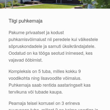
Tiigi puhkemaja
Pakume privaatset ja kodust
puhkamisvõimalust nii peredele kui väikestele
sõpruskondadele ja samuti üksikrändajatele.
Oodatud on ka tööga seotud inimesed, kes
vajavad ööbimist.
Kompleksis on 5 tuba, milles kokku 9
voodikohta ning lisavoodite võimalus.
Puhkemaja saab rentida aastaringselt kas
tervikuna või tubade kaupa.
Peamaja teisel korrusel on 3 erineva
suurusega tuba, millest 2 on kolme voodiga ja