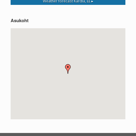
Weather forecast
Kardla, EE ▸
Asukoht