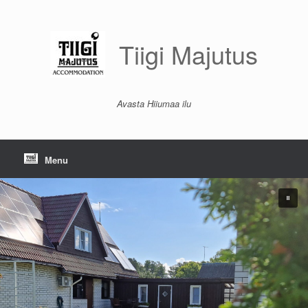
Skip
to
content
Tiigi Majutus
Avasta Hiiumaa ilu
Menu