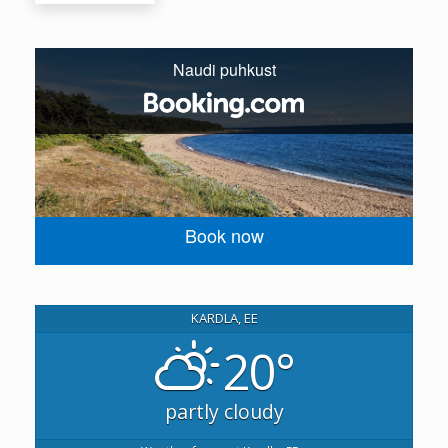
Naudi puhkust
Book now
KARDLA, EE
20°
partly cloudy